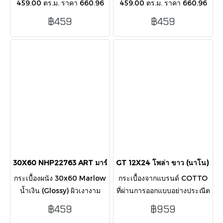
459.00 ตร.ม. ราคา 660.96
459.00 ตร.ม. ราคา 660.96
กล่อง บรรขุ 8 แผ่น/กล่อง/1.44
กล่อง บรรขุ 8 แผ่น/กล่อง/1.44
฿459
฿459
ตารางเมตร กระเบื้องตกแต่ง
ตารางเมตร กระเบื้องตกแต่ง
ผนังภายนอก-ในอาคาร
ผนังภายนอก-ในอาคาร
30X60 NHP22763 ART มาร์โลว์ น้ำเงิน (glossy)
GT 12X24 โพล่า ขาว (นาโน) (
กระเบื้องผนัง 30x60 Marlow
กระเบื้องจากแบรนด์ COTTO
น้ำเงิน (Glossy) ผิวเงางาม
ที่ผ่านการออกแบบอย่างประณีต
สวยหรู สไตล์โมเดิร์น เหมาะ
สวยงาม เป็นที่รู้จักด้วยสไตล์
฿459
฿959
สำหรับตกแต่งผนังภายในและ
ความหรูหรา สี Whiteสวยงาม