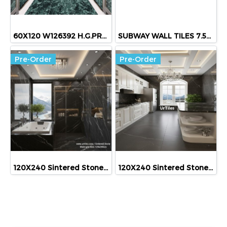
60X120 W126392 H.G.PRADA GREEN
SUBWAY WALL TILES 7.5X30 CM (CM75300ZYM /PK50)
Pre-Order
Pre-Order
120X240 Sintered Stone Midnight Vein (H.G)
120X240 Sintered Stone Midnight Vein (H.G)