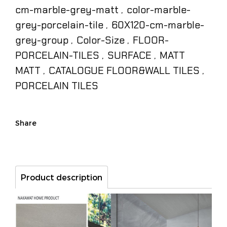
cm-marble-grey-matt
color-marble-
,
grey-porcelain-tile
60X120-cm-marble-
,
grey-group
Color-Size
FLOOR-
,
,
PORCELAIN-TILES
SURFACE
MATT
,
,
MATT
CATALOGUE FLOOR&WALL TILES
,
,
PORCELAIN TILES
Share
Product description