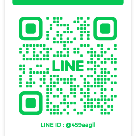
LINE ID : @459aagll