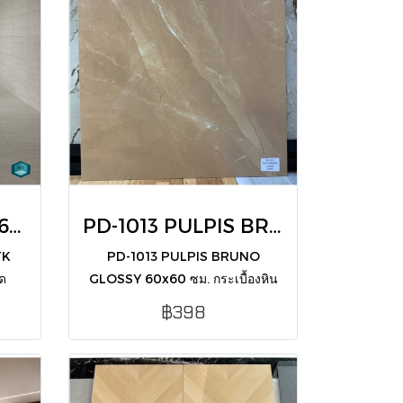
: กระเบื้องพอร์ซเลน 60x120 ซม. รุ่น STK 61205 Wood ผิวด้าน
PD-1013 PULPIS BRUNO GLOSSY 60X60 CM (PK4)
TK
PD-1013 PULPIS BRUNO
ด
GLOSSY 60x60 ซม. กระเบื้องหิน
็น
ธรรมชาติโทนน้ำตาลผิวเงา มอบ
฿398
บตัด
ความหรูหราอบอุ่นให้บ้านคุณ
ร.ม.)