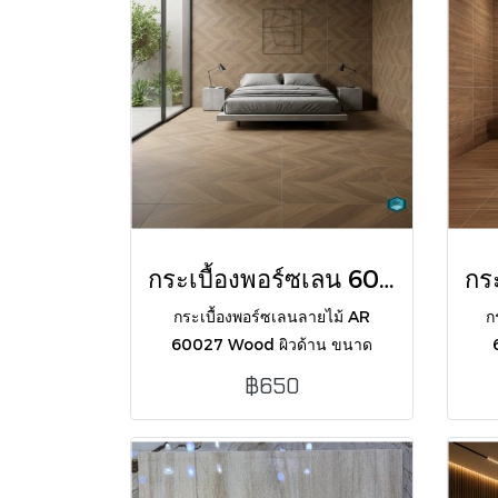
กระเบื้องพอร์ซเลน 60x120 ซม. รุ่น AR 60027 Wood ผิวด้าน
กระเบื้องพอร์ซเลนลายไม้ AR
ก
60027 Wood ผิวด้าน ขนาด
60x120 ซม. ดีไซน์สวยงามเป็น
6
฿650
ธรรมชาติ ทนทาน ปูง่ายด้วยขอบตัด
ธรร
ตรง บรรจุ 2 แผ่น/กล่อง (1.44 ตร.ม.)
ตรง 