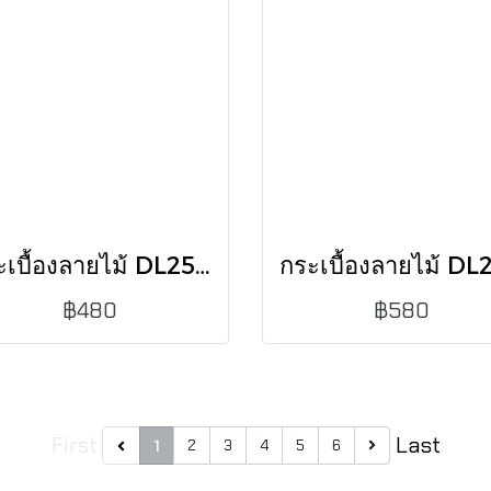
กระเบื้องลายไม้ DL251560348 15X60 CM /0.72 (PK8)
฿480
฿580
First
Last
2
3
4
5
6
1