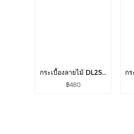
กระเบื้องลายไม้ DL251560349 15X60 CM /0.72 (PK8)
฿480