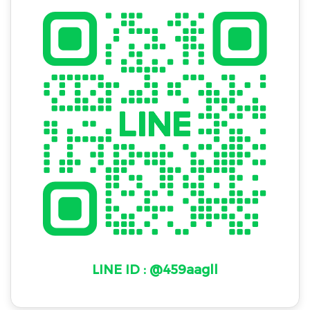
LINE ID : @459aagll