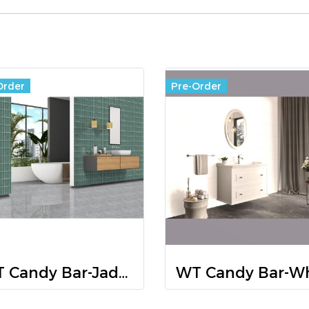
Order
Pre-Order
WT Candy Bar-Jade R/T GLOSS 30x60 PM