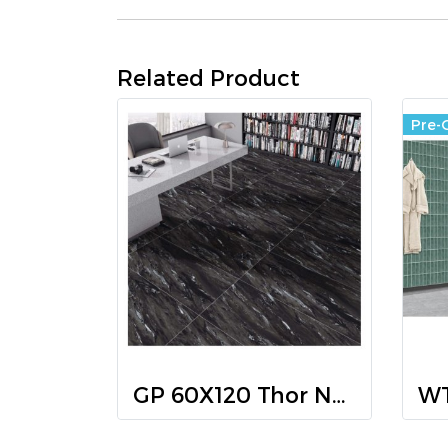
Related Product
Pre-
GP 60X120 Thor Nero (HG) cut edge PM