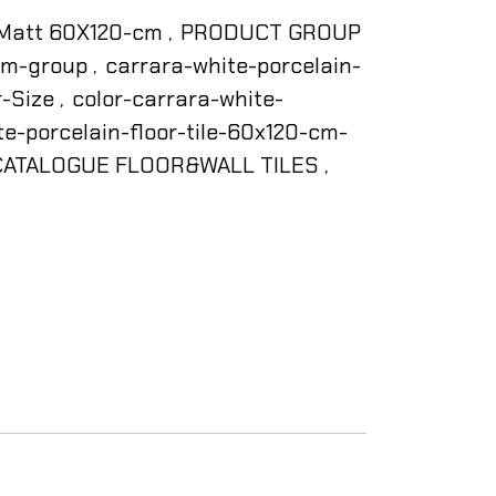
Matt 60X120-cm
PRODUCT GROUP
,
-cm-group
carrara-white-porcelain-
,
r-Size
color-carrara-white-
,
te-porcelain-floor-tile-60x120-cm-
CATALOGUE FLOOR&WALL TILES
,