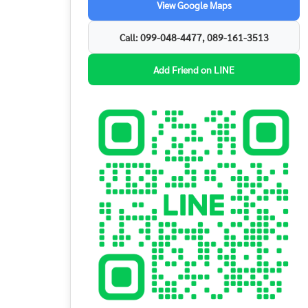
View Google Maps
Call: 099-048-4477, 089-161-3513
Add Friend on LINE