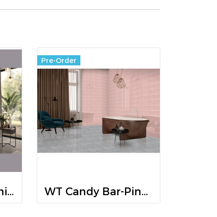
Pre-Order
WT Candy Bar-White R/T GLOSS 30x60 PM
WT Candy Bar-Pink R/T GLOSS 30x60 PM