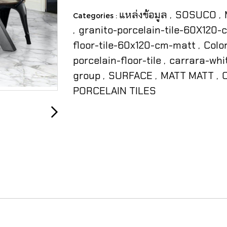
แหล่งข้อมูล
SOSUCO
Categories :
,
,
granito-porcelain-tile-60X120
,
floor-tile-60x120-cm-matt
Colo
,
porcelain-floor-tile
carrara-whi
,
group
SURFACE
MATT MATT
,
,
,
PORCELAIN TILES