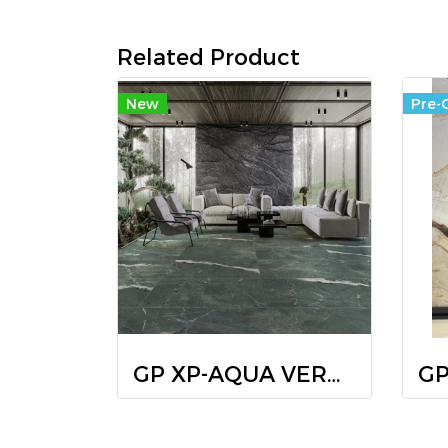
Related Product
New
Pre-
GP XP-AQUA VERDE (HYG/POL) R/T 60X120 PM