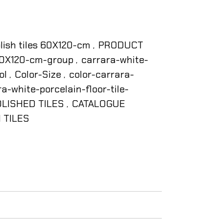
lish tiles 60X120-cm
PRODUCT
,
-60X120-cm-group
carrara-white-
,
ol
Color-Size
color-carrara-
,
,
a-white-porcelain-floor-tile-
OLISHED TILES
CATALOGUE
,
 TILES