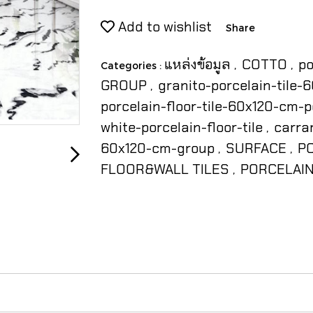
Add to wishlist
Share
แหล่งข้อมูล
COTTO
po
Categories :
,
,
GROUP
granito-porcelain-tile
,
porcelain-floor-tile-60x120-cm-p
white-porcelain-floor-tile
carrar
,
60x120-cm-group
SURFACE
P
,
,
FLOOR&WALL TILES
PORCELAIN
,