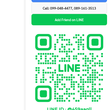
Call: 099-048-4477, 089-161-3513
Add Friend on LINE
LINE ID : @459aagll