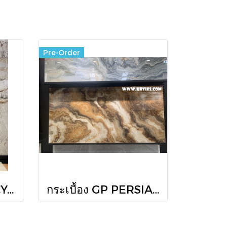
Pre-Order
GP XP-GLACIER CYAN (HG) R/T 60X120 PM
กระเบื้อง GP PERSIAN ONYX VERDE (HG) R/T 60X120 PM