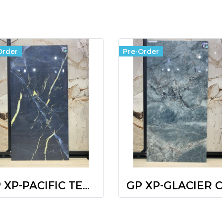
Order
Pre-Order
GP XP-PACIFIC TEMPO (POL) R/T 60X120 PM