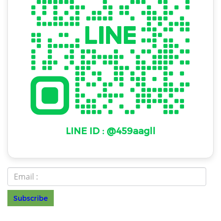
LINE ID : @459aagll
Subscribe