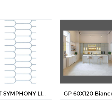
WT SYMPHONY LINE BLUE (HYG) R/T 30X60 PM