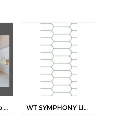
GP 60X120 Bianco Venuso(HYG)NAT R/T PM
WT SYMPHONY LINE BASIL(HYG) R/T 30X60 PM