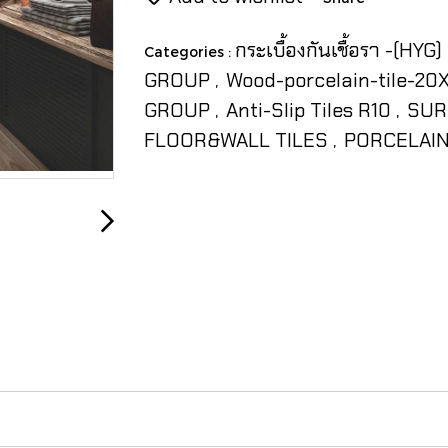
กระเบื้องกันเชื้อรา -(HYG)
Categories :
GROUP
Wood-porcelain-tile-2
,
GROUP
Anti-Slip Tiles R10
SUR
,
,
FLOOR&WALL TILES
PORCELAIN
,