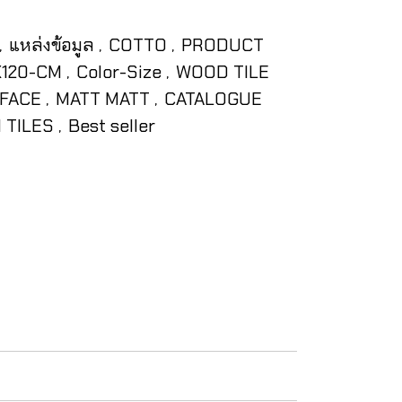
แหล่งข้อมูล
COTTO
PRODUCT
,
,
,
0X120-CM
Color-Size
WOOD TILE
,
,
FACE
MATT MATT
CATALOGUE
,
,
 TILES
Best seller
,