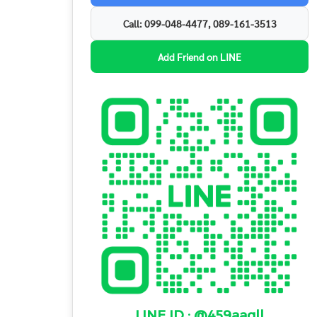
Call: 099-048-4477, 089-161-3513
Add Friend on LINE
LINE ID : @459aagll