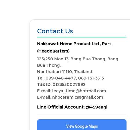
Contact Us
Nakkawat Home Product Ltd., Part.
(Headquarters)
123/250 Moo 13, Bang Bua Thong, Bang
Bua Thong,
Nonthaburi 11110, Thailand
Tel: 099-048-4477, 089-161-3513
Tax ID:
0123550027892
E-mail: leeya_time@hotmail.com
E-mail: nhpceramic@gmail.com
Line Official Account:
@459aagll
View Google Maps