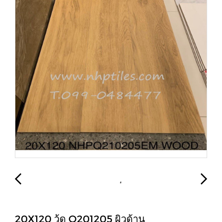
20X120 วู้ด Q201205 ผิวด้าน