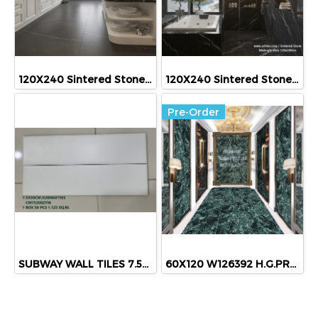
120X240 Sintered Stone Midnight Vein (H.G)
120X240 Sintered Stone Midnight Vein (H.G)
Pre-Order
SUBWAY WALL TILES 7.5X30 CM (CM75300ZYM /PK50)
60X120 W126392 H.G.PRADA GREEN