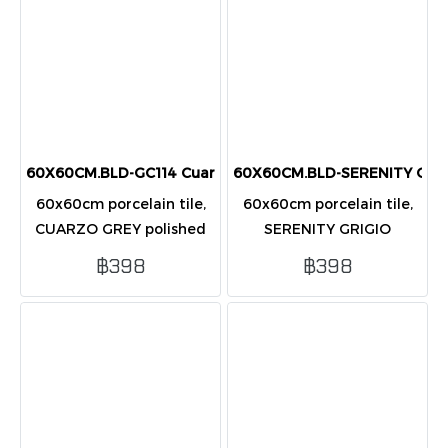
60X60CM.BLD-GC114 Cuarzo Grey POL
60X60CM.BLD-SERENITY GRIG
60x60cm porcelain tile,
60x60cm porcelain tile,
CUARZO GREY polished
SERENITY GRIGIO
finish, elegant grey
polished finish, elegant
฿398
฿398
marble design, glossy and
grey stone look, glossy
durable for modern home
and durable for modern
interiors.
interiors.