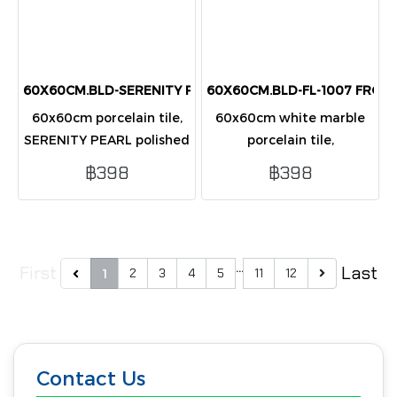
60X60CM.BLD-SERENITY PEARL (PD-1001) POL
60X60CM.BLD-FL-1007 FROF
60x60cm porcelain tile,
60x60cm white marble
SERENITY PEARL polished
porcelain tile,
finish, elegant beige
PROFITLAND BIANCO
฿398
฿398
stone design, glossy and
polished finish, glossy,
bright for modern
elegant, and ideal for
interiors.
modern interiors.
…
First
Last
2
3
4
5
11
12
1
Contact Us