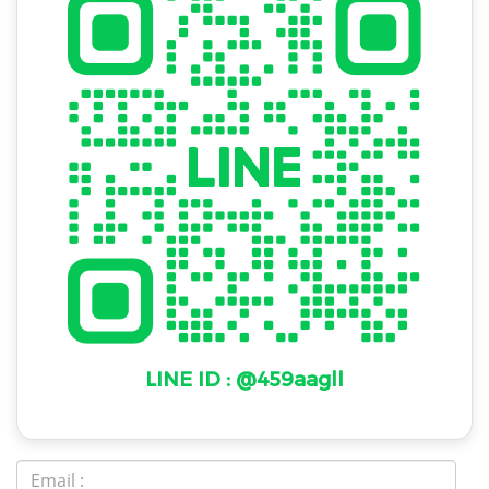
LINE ID : @459aagll