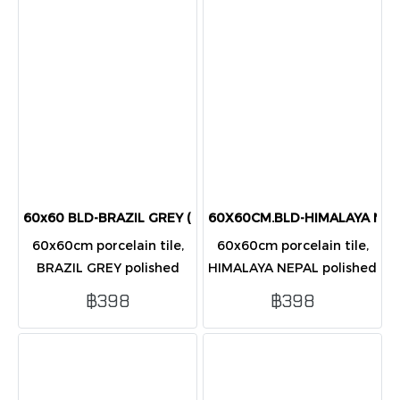
elegant for interiors.
modern spaces.
60x60 BLD-BRAZIL GREY (GC110) POL
60X60CM.BLD-HIMALAYA NEPA
60x60cm porcelain tile,
60x60cm porcelain tile,
BRAZIL GREY polished
HIMALAYA NEPAL polished
finish, elegant light grey
finish, dark grey marble
฿398
฿398
marble design, glossy and
design with gold-white
durable for modern
veins, elegant and
interiors.
durable.