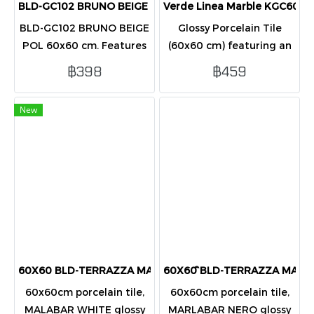
BLD-GC102 BRUNO BEIGE POL 60X60 CM
Verde Linea Marble KGC60600
BLD-GC102 BRUNO BEIGE
Glossy Porcelain Tile
POL 60x60 cm. Features
(60x60 cm) featuring an
a classic, luxurious design
elegant Emerald Green
฿398
฿459
more spacious. Perfect
Marble pattern. Suitable
for any home area.
for indoor flooring and
New
wall applications
60X60 BLD-TERRAZZA MALABAR WHITE POL
60X60 ิBLD-TERRAZZA MARL
60x60cm porcelain tile,
60x60cm porcelain tile,
MALABAR WHITE glossy
MARLABAR NERO glossy