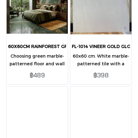
60X60CM RAINFOREST GREEN POL
FL-1014 VINEER GOLD GLOSS
Choosing green marble-
60x60 cm. White marble-
patterned floor and wall
patterned tile with a
tiles is an excellent way
glossy finish. Elegant and
฿489
฿398
to soothe the eyes and
modern,decorating floors
enhance well-being.
and walls in your home,
bathroom,kitchen.