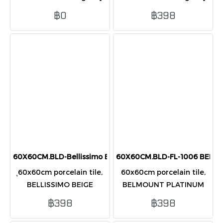
terrazzo design in soft
finish, dark grey marble
฿0
฿398
white-cream tones,
with white veins, elegant
elegant and bright for
and modern for interiors.
modern interiors.
60X60CM.BLD-Bellissimo Beige (GC108) POL
60X60CM.BLD-FL-1006 BELM
ุ60x60cm porcelain tile,
60x60cm porcelain tile,
BELLISSIMO BEIGE
BELMOUNT PLATINUM
polished onyx design,
polished finish, dark grey
฿398
฿398
beige-gray marble look,
marble with white veins,
glossy, luxurious, and
glossy and elegant for