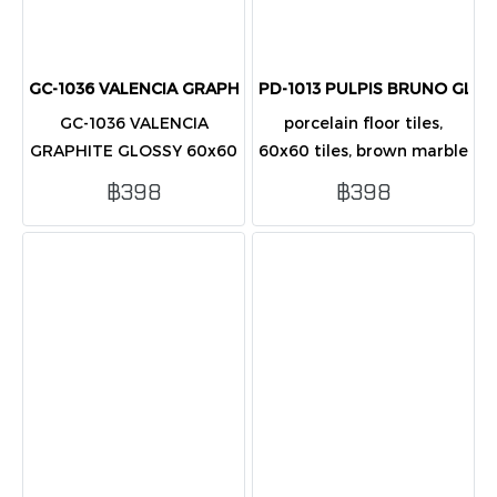
GC-1036 VALENCIA GRAPHITE POL 60X60 CM
PD-1013 PULPIS BRUNO GLOS
GC-1036 VALENCIA
porcelain floor tiles,
GRAPHITE GLOSSY 60x60
60x60 tiles, brown marble
cm. Graphite grey natural
tiles,flooring, interior wall
฿398
฿398
stone-look tile with a
tiles, PD-1013 Pulpis
glossy finish, elegant and
Bruno, classic stone look
modern.
tiles, polished tiles