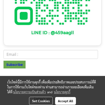
LINE ID : @459aagll
Subscribe
© Copyright 2022 All Rights Reserved
NAKAWAT
เว็บไซต์นี้มีการใช้งานคุกกี้ เพื่อเพิ่มประสิทธิภาพและประสบการณ์ที่ดี
HOME PRODUCT LIMITED PARTNERSHIP รหัสประจำ
ในการใช้งานเว็บไซต์ของท่าน ท่านสามารถอ่านรายละเอียดเพิ่มเติม
ตำผู้เสียภาษี 0123550027892 โทร.099 048 4477
ได้ที่
นโยบายความเป็นส่วนตัว
and
นโยบายคุกกี้
Today's visitor
8,531
Set Cookies
Accept All