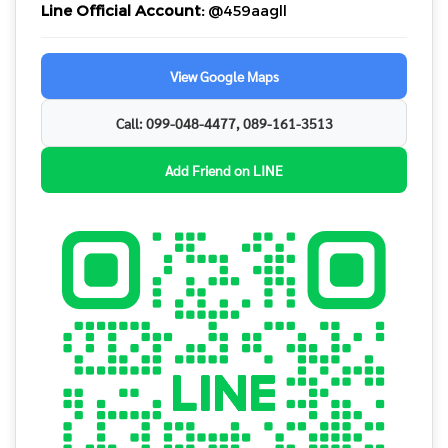
Line Official Account:
@459aagll
View Google Maps
Call: 099-048-4477, 089-161-3513
Add Friend on LINE