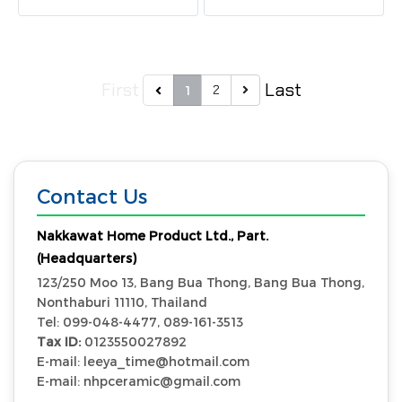
Durable, stylish, and high-
ออกแบบอย่างประณีตสวยงาม
quality. 1.44 sqm. per box.
เป็นที่รู้จักด้วยสไตล์ ความ
หรูหรา กระเบื้องรุ่น GT
First
Last
2
POLAR WHITE (NANO)
1
(PK8) 12X24 PM พื้นผิวมี
ลักษณะความเป็น Glossy มี
ขนาด 30x60 cm. (12"x24")
สี Whiteสวยงาม ตัวกระเบื้อง
Contact Us
ยังมี ความแข็งแกร่ง คงทน
กล่อง 8 แผ่น : 1.44 ตาราง
Nakkawat Home Product Ltd., Part.
เมตร
(Headquarters)
123/250 Moo 13, Bang Bua Thong, Bang Bua Thong,
Nonthaburi 11110, Thailand
Tel: 099-048-4477, 089-161-3513
Tax ID:
0123550027892
E-mail: leeya_time@hotmail.com
E-mail: nhpceramic@gmail.com