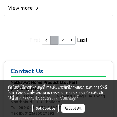
View more
First
Last
2
1
Contact Us
Nakkawat Home Product Ltd., Part.
เว็บไซต์นี้มีการใช้งานคุกกี้ เพื่อเพิ่มประสิทธิภาพและประสบการณ์ที่ดี
(Headquarters)
ในการใช้งานเว็บไซต์ของท่าน ท่านสามารถอ่านรายละเอียดเพิ่มเติม
123/250 Moo 13, Bang Bua Thong, Bang Bua Thong,
ได้ที่
นโยบายความเป็นส่วนตัว
and
นโยบายคุกกี้
Nonthaburi 11110, Thailand
Tel: 099-048-4477, 089-161-3513
Set Cookies
Accept All
Tax ID:
0123550027892