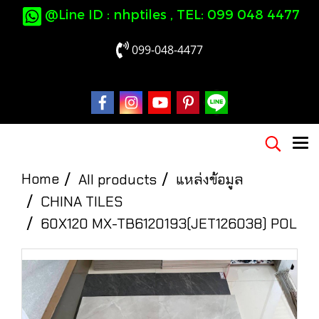
@Line ID : nhptiles , TEL: 099 048 4477
099-048-4477
Home
All products
แหล่งข้อมูล
CHINA TILES
60X120 MX-TB6120193(JET126038) POL