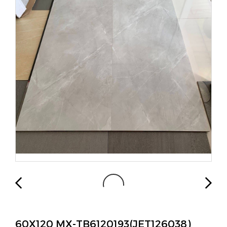
60X120 MX-TB6120193(JET126038)