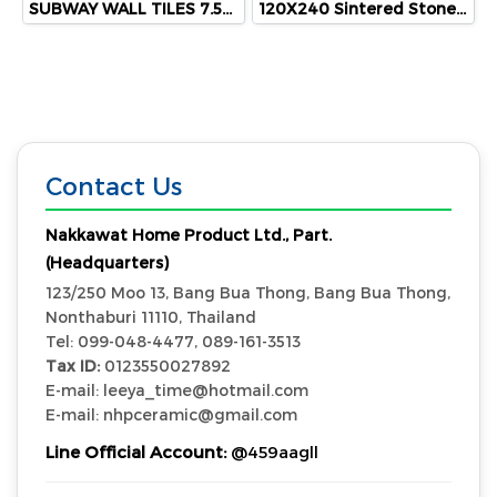
SUBWAY WALL TILES 7.5X30 CM (CM75300ZYM /PK50)
120X240 Sintered Stone Midnight Vein (H.G)
Contact Us
Nakkawat Home Product Ltd., Part.
(Headquarters)
123/250 Moo 13, Bang Bua Thong, Bang Bua Thong,
Nonthaburi 11110, Thailand
Tel: 099-048-4477, 089-161-3513
Tax ID:
0123550027892
E-mail: leeya_time@hotmail.com
E-mail: nhpceramic@gmail.com
Line Official Account:
@459aagll