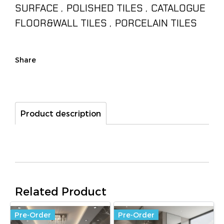
SURFACE
POLISHED TILES
CATALOGUE
,
,
FLOOR&WALL TILES
PORCELAIN TILES
,
Share
Product description
Related Product
Pre-Order
Pre-Order