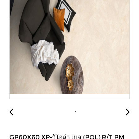
GP60X60 XP-วิโอล่า เบจ (POL) R/T PM