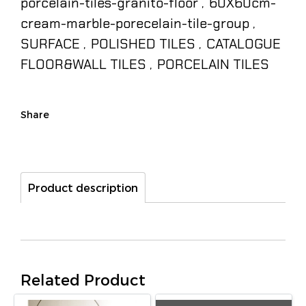
porcelain-tiles-granito-floor
60X60cm-
,
cream-marble-porecelain-tile-group
,
SURFACE
POLISHED TILES
CATALOGUE
,
,
FLOOR&WALL TILES
PORCELAIN TILES
,
Share
Product description
Related Product