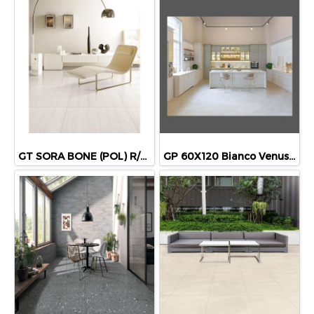
GT SORA BONE (POL) R/T 60x60 PM
GP 60X120 Bianco Venuso(HYG)NAT R/T PM