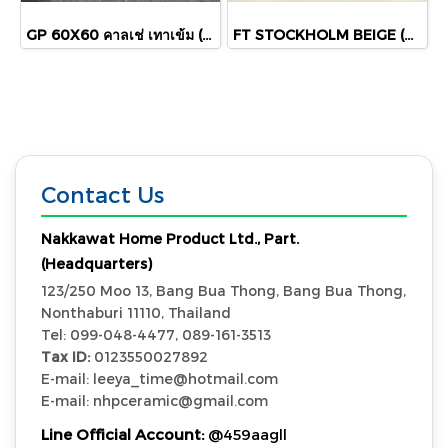
GP 60X60 คาลเช่ เทาเข้ม (R11) R/T PM
FT STOCKHOLM BEIGE (HYG) R/T 60x60 PM
Contact Us
Nakkawat Home Product Ltd., Part.
(Headquarters)
123/250 Moo 13, Bang Bua Thong, Bang Bua Thong,
Nonthaburi 11110, Thailand
Tel: 099-048-4477, 089-161-3513
Tax ID:
0123550027892
E-mail: leeya_time@hotmail.com
E-mail: nhpceramic@gmail.com
Line Official Account:
@459aagll