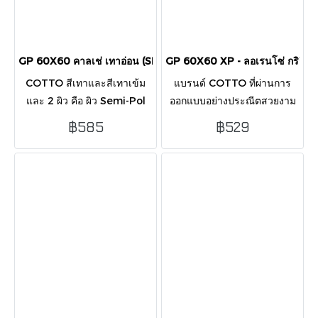
GP 60X60 คาลเช่ เทาอ่อน (SEMI-POL) R/T PM
GP 60X60 XP - ลอเรนโซ่ กริจิ
COTTO สีเทาและสีเทาเข้ม
แบรนด์ COTTO ที่ผ่านการ
และ 2 ผิว คือ ผิว Semi-Pol
ออกแบบอย่างประณีตสวยงาม
(กึ่งมัน กึ่งด้าน) และ ผิว Anti-
เป็นที่รู้จักด้วยสไตล์ ความ
฿585
฿529
slip (R.11) ที่สามารถใช้ในพื้นที่
หรูหรา มีทั้งผิวมัน ลวดลายโดด
ส่วนเปียกเพื่อช่วยป้องกันการ
เด่น โทนสีเป็นที่ยอดนิยม
ลื่น