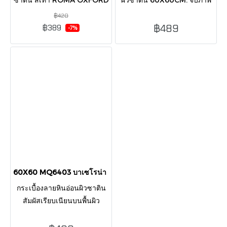
SATIN 60X60 CM ผลิตจาก
ความหรูหราและเสน่ห์ในพื้นที่
฿420
เกลซพอร์ซเลนคุณภาพดี
ของคุณด้วยลักษณะพื้นผิวที่นุ่ม
฿489
฿389
-7%
กระเบื้องแกรนิตโต้ เนื้อพอร์ซ
นวลของกระเบื้องซาติน Satin
เลน
Tiles
60X60 MQ6403 บาเซโรน่า เทาเข้ม ซาติน
กระเบื้องลายหินอ่อนผิวซาติน
สัมผัสเรียบเนียนบนพื้นผิว
กระเบื้อง สำหรับตกแต่งพื้น
ภายในบ้าน สวยหรูเรียบง่าย