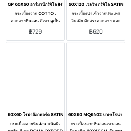
GP 60X60 อาร์มานีกริจิโอ (HYG/P4) SATIN RTPM
60X120 เวลวิท กริจิโอ SATIN
กระเบื้องจาก COTTO ,
กระเบื้องนำเข้าจากประเทศ
ลวดลายหินอ่อน สีเทา ดูเป็น
อินเดีย คัดสรรลวดลาย และ
ธรรมชาติ เรียบง่ายและโดด
คุณภาพ ผ่านการรับรอง มอก.
฿729
฿620
เด่น เป็นที่นิยมใช้ในปัจจุบัน
ลวดลายหินอ่อน ผิวซาติน พิ้น
ด้วยสไตล์ ความหรูหรา โทนสี
ผิวสัมผัสสบาย ดูหรูหรามีสไตล์
สวยงาม
เปนที่นิยม
60X60 โรม่าอ๊อกฟอร์ด SATIN สีเทา
60X60 MQ6402 บาเซโรน่า เทา 
กระเบื้องลายหินอ่อน ชนิดผิว
กระเบื้องลายหินอ่อนเทาอ่อน
ซาติน สีเทา ROMA OXFORD
ผิวซาติน 60X60CM. จับภาพ