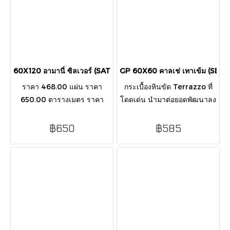
60X120 อามานี่ ซิลเวอร์ (SATIN)
GP 60X60 คาลเช่ เทาเข้ม (SEM
ราคา 468.00 แผ่น ราคา
กระเบื้องหินขัด Terrazzo ที่
650.00 ตารางเมตร ราคา
โดดเด่น นำมาต่อยอดพัฒนาลง
936.00 กล่อง บรรจุ 2 แผ่น/
บนกระเบื้อง Glazed
กล่อง / 1.44 ตารางเมตร
Porcelain ขนาด 60x60 cm
฿650
฿585
มีให้เลือก 2 สี คือ สีเทาและสี
เทาเข้ม