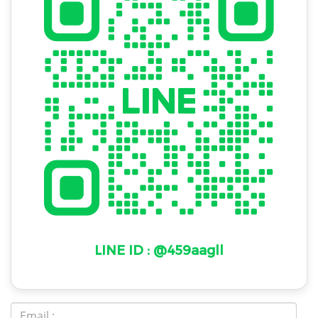
LINE ID : @459aagll