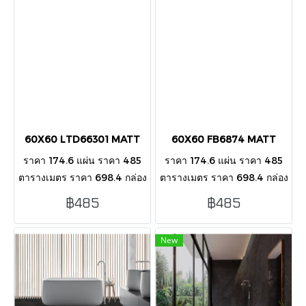
60X60 LTD66301 MATT
60X60 FB6874 MATT
ราคา 174.6 แผ่น ราคา 485
ราคา 174.6 แผ่น ราคา 485
ตารางเมตร ราคา 698.4 กล่อง
ตารางเมตร ราคา 698.4 กล่อง
บรรจุ 4 แผ่น/กล่อง/1.44
บรรจุ 4 แผ่น/กล่อง/1.44
฿485
฿485
ตารางเมตร
ตารางเมตร
New