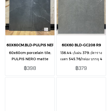
60X60CM.BLD-PULPIS NERO (PDC3003) MATT
60X60 BLD-GC208 R9
60x60cm porcelain tile,
136.44.-/แผ่น 379.-/ตาราง
PULPIS NERO matte
เมตร 545.76/กล่อง บรรจุ 4
finish, black marble
แผ่น/กล่อง ปูได้ 1.44 ตาราง
฿398
฿379
design, elegant and
เมตร
durable for interior floors
and walls.