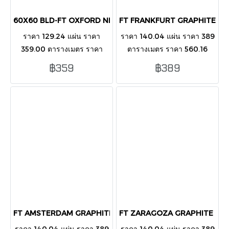
60X60 BLD-FT OXFORD NERO R10
FT FRANKFURT GRAPHITE(HY
ราคา 129.24 แผ่น ราคา
ราคา 140.04 แผ่น ราคา 389
359.00 ตารางเมตร ราคา
ตารางเมตร ราคา 560.16
516.96 กล่อง บรรจุ 1
กล่อง บรรจุ 4 แผ่น/กล่อง/1.44
฿359
฿389
กล่อง/4แผ่น/1.44 ตารางเมตร
ตารางเมตร
ผิวแมท (MATT)
FT AMSTERDAM GRAPHITE (HYG) R/T 60x60 PM
FT ZARAGOZA GRAPHITE (HYG
ราคา 140.04 แผ่น ราคา 389
ราคา 140.04 แผ่น ราคา 389