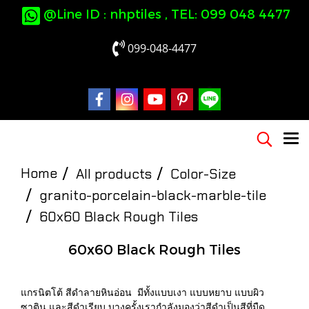
@Line ID : nhptiles , TEL: 099 048 4477
099-048-4477
Home
All products
Color-Size
granito-porcelain-black-marble-tile
60x60 Black Rough Tiles
60x60 Black Rough Tiles
แกรนิตโต้ สีดำลายหินอ่อน มีทั้งแบบเงา แบบหยาบ แบบผิว
ซาติน และสีดำเรียบ บางครั้งเรากำลังมองว่าสีดำเป็นสีที่มืด