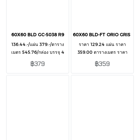
60X60 BLD GC-5038 R9
60X60 BLD-FT ORIO GRIS MA
136.44.-/แผ่น 379.-/ตาราง
ราคา 129.24 แผ่น ราคา
เมตร 545.76/กล่อง บรรจุ 4
359.00 ตารางเมตร ราคา
แผ่น/กล่อง ปูได้ 1.44 ตาราง
516.96 กล่อง บรรจุ 1
฿379
฿359
เมตร
กล่อง/4แผ่น/1.44 ตารางเมตร
ผิวแมท (MATT)