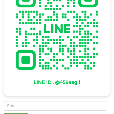
LINE ID : @459aagll