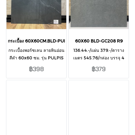
กระเบื้อง 60X60CM.BLD-PULPIS NERO (PDC3003) MATT
60X60 BLD-GC208 R9
กระเบื้องพอร์ซเลน ลายหินอ่อน
136.44.-/แผ่น 379.-/ตาราง
สีดำ 60x60 ซม. รุ่น PULPIS
เมตร 545.76/กล่อง บรรจุ 4
NERO ผิวด้าน เรียบหรู
แผ่น/กล่อง ปูได้ 1.44 ตาราง
฿398
฿379
ทนทาน เหมาะกับพื้นและผนัง
เมตร
ภายในบ้าน