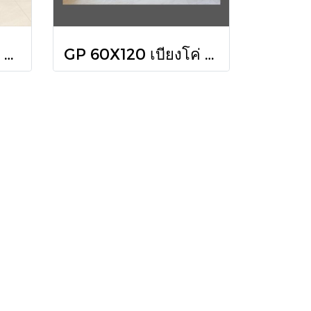
กระเบื้อง FT 60X60 สต็อคโฮล์ม เบจ (HYG) R/T PM
GP 60X120 เบียงโค่ เวนูโซ(HYG)NAT R/T PM