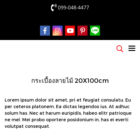
099-048-4477
กระเบื้องลายไม้ 20X100cm
Lorem ipsum dolor sit amet, pri et feugiat consulatu. Eu
per ceteros platonem. Ea dictas legendos ius. At adhuc
solum has. Nec at harum euripidis, habeo elitr patrioque
ne mel. Mei probo oportere posidonium in, has ei everti
volutpat consequat.