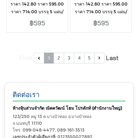
ราคา 142.80 ราคา 595.00
ราคา 142.80 ราคา 595.00
ราคา 714.00 บรรจุ 5 แผ่น/
ราคา 714.00 บรรจุ 5 แผ่น/
กล่อง/1.20 ตารางเมตร พื้น
กล่อง/1.20 ตารางเมตร พื้น
฿595
฿595
ผิวR9-R10 /RANDOMS
ผิวR9-R10 /RANDOMS
PATTERNS
PATTERNS
First
Last
2
3
4
5
1
ติดต่อเรา
ห้างหุ้นส่วนจำกัด ณัคควัฒน์ โฮม โปรดักท์ (สำนักงานใหญ่)
123/250 หมู่ 13 ต.บางบัวทอง อ.บางบัวทอง
จ.นนทบุรี 11110
โทร. 099-048-4477, 089-161-3513
เลขประจำตัวผู้เสียภาษี:
0123550027892