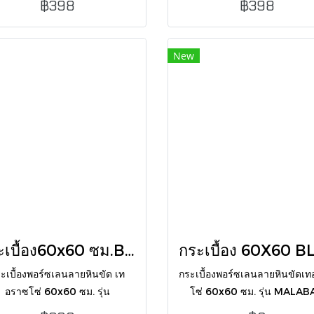
฿398
฿398
กับทุกพื้นที่ในบ้าน
สไตล์โมเดิร์น เหมาะกับทุกพื้น
New
กระเบื้อง60x60 ซม.BLD-TERRAZZO SCURO GREY (FT6004) ผิวด้าน
ะเบื้องพอร์ซเลนลายหินขัด เท
กระเบื้องพอร์ซเลนลายหินขัดเ
อราซโซ่ 60x60 ซม. รุ่น
โซ่ 60x60 ซม. รุ่น MALAB
RRAZZO SCURO GREY ผิว
WHITE ผิวเงา โทนสีขาวคร