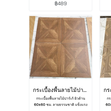
ดูแลสายตา ลวดลายพริ้วไหวของหิน
วินเ
฿489
อ่อนช่วยตัดความแข็งกระด้างของ
บ้า
โครงสร้างห้อง
กระเบื้องพื้นลายไม้ปาร์เก้ WD-TB6807 MATT 60X60 CM
กระเบื้องพื้นลายไม้ปาร์เก้ ผิวด้าน
กระ
60x60 ซม. ลายธรรมชาติ แข็งแรง
60x
ทนทาน ทำความสะอาดง่าย เหมาะ
แ