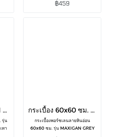
฿459
้นที่
Green Marble) สำหรับปูพื้นภายใน
และบุผนังภายใน-ภายนอกอาคาร
กระเบื้อง 60X60CM BLD-BURBURY GRIS ผิวแมท
กระเบื้อง 60x60 ซม. รุ่น BLD-MAXIGAN GREY R10
รุ่น
กระเบื้องพอร์ซเลนลายหินอ่อน
เทา
60x60 ซม. รุ่น MAXIGAN GREY
รู
ผิวด้าน โทนเทาเข้ม เส้นแร่ขาว