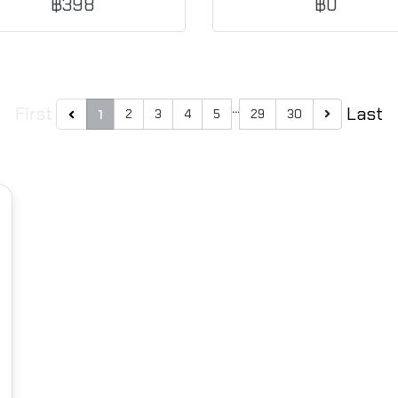
฿398
฿0
น โทนเทาเข้ม เท่หรู ดูโมเดิร์น
หรูหรา สว่างสะอาด เหมาะกับ
เหมาะกับทุกสไตล์การตกแต่ง
พื้นที่ภายใน
…
First
Last
2
3
4
5
29
30
1