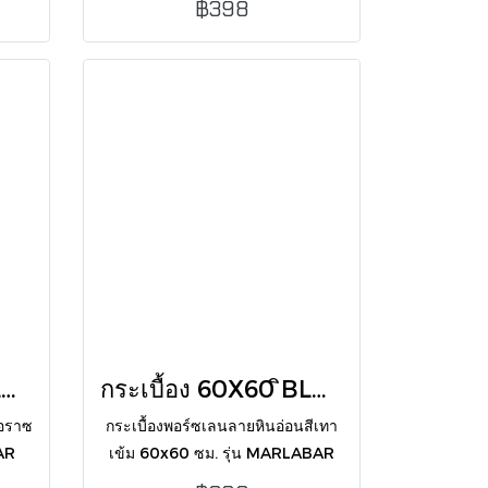
฿398
ที่
เรียบหรู ดูทันสมัย เหมาะกับบ้าน
สไตล์โมเดิร์น
กระเบื้อง 60X60 BLD-TERRAZZA MALABAR WHITE POL
กระเบื้อง 60X60 ิBLD-TERRAZZA MARLABAR NERO H.G
ทอราซ
กระเบื้องพอร์ซเลนลายหินอ่อนสีเทา
AR
เข้ม 60x60 ซม. รุ่น MARLABAR
ีม
NERO ผิวเงา ลายเส้นขาวหรูหรา