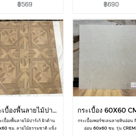
ทจเนื้อแกร่ง ดีไซน์คลาสสิก ปูพื้น
(PK4)
฿569
฿690
น ห้องน้ำ ห้องครัว งานโครงการ
กระเบื้องพื้นลายไม้ปาเก้ WD-CLT2566177 MATT 60X60 CM
เบื้องพื้นลายไม้ปาร์เก้ ผิวด้าน
กระเบื้องพอร์ซเลนลายหินอ่อน ส
60 ซม. ลายไม้ธรรมชาติ แข็ง
อ่อน 60x60 ซม. รุ่น CRE
รง ทนทาน ดูแลง่าย เหมาะพื้น
MARFIL VEGA LIGHT ผิวด้