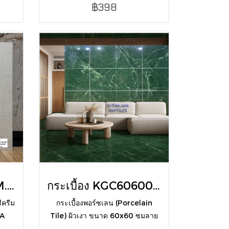
ธรรมชาติโทนเทาเข้มผิวเงา สวยหรู
฿398
ทันสมัย
กระเบื้อง 60X60 CM.BLD-CREMA MARFIL VEGA LIGHT (GC1019) POL
กระเบื้อง KGC6060058 60x60 ซม.Verde Linea Marble ผิวเงา
ีครีม
กระเบื้องพอร์ซเลน (Porcelain
MA
Tile) ผิวเงา ขนาด 60x60 ซมลาย
าน
หินอ่อนสีเขียวมรกต (Emerald