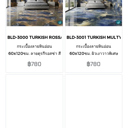
BLD-3000 TURKISH ROSSA 60X120 CM
BLD-3001 TURKISH MULTY 6
กระเบื้องลายหินอ่อน
กระเบื้องลายหินอ่อน
60x120ซม. ลายตุรกีรอสซ่า สี
60x120ซม. ผิวเงาวาวพิเศษ
แดงหรูหรามีเอกลักษณ์ ปูพื้น
ลายหินตุรกีหลากสีสวยหรู ปูพื้น
฿780
฿780
และผนังให้ลุคคลาสสิก บรรจุ 2
และผนังให้ดูแกรนด์ บรรจุ 2
แผ่น/กล่อง (1.44 ตร.ม.) แข็ง
แผ่น/กล่อง (1.44 ตร.ม.) แข็ง
แรงทนทาน
แรง ทนทาน