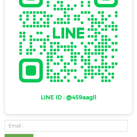
LINE ID : @459aagll