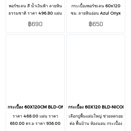
พอร์ซเลน สี น้ำเงินฟ้า ลายหิน
กระเบื้องพอร์ซเลน 60x120
ธรรมชาติ ราคา 496.80 แผ่น
ซม. ลายหินอ่อน Azul Onyx
ราคา 690.00 ตารางเมตร
ผิวเงา H.G. สวยหรู ทันสมัย
฿690
฿650
ราคา 993.60 กล่อง บรรจุ 2
ดูแลรักษาง่าย เหมาะสำหรับ
แผ่น/กล่อง/1.44 ตารางเมตร
บ้านและพื้นที่พาณิชย์ทุกรูป
แบบ
กระเบื้อง 60X120CM BLD-ONYX BLUE SKY H.G (ADS103)
กระเบื้อง 60X120 BLD-NICOLI
ราคา 468.00 แผ่น ราคา
เลือกปูพื้นแผ่นใหญ่ ช่วยลดรอย
650.00 ตร.ม ราคา 936.00
ต่อ พื้นบ้าน ห้องนอน กระเบื้อง
กล่อง ขนาด 60x120cm บรรจุ
พอร์ซเลน 60x120 ซม ลายหิน