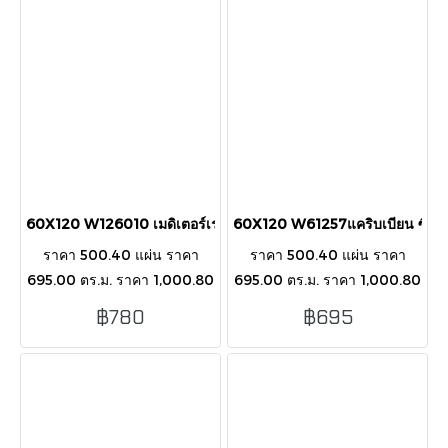
(Porcelain Tile)
60X120 W126010 เมดิเตอร์เรเนียน H.G.
60X120 W61257แคริบเบียน ซีเป
ราคา 500.40 แผ่น ราคา
ราคา 500.40 แผ่น ราคา
695.00 ตร.ม. ราคา 1,000.80
695.00 ตร.ม. ราคา 1,000.80
กล่อง กระเบื้องลายหินอ่อน
กล่อง กระเบื้องลายหินอ่อน ฟ้า
฿780
฿695
สีน้ำเงินเส้นทอง จุดประกาย
อมเทาน้ำตาล สัมผัสหรูหราใน
พื้นที่ให้มีชีวิตชีวา เสมือนรับ
บรรยากาศท้องทะเล
โอโซนจากทะเล