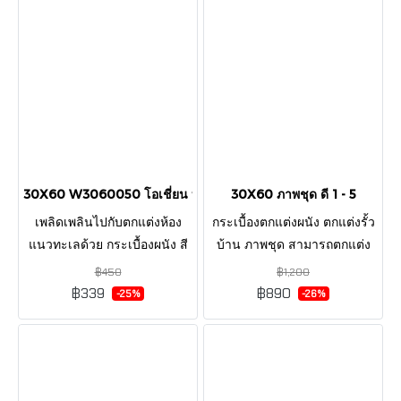
30X60 W3060050 โอเชี่ยน บลู
30X60 ภาพชุด ดี 1 - 5
เพลิดเพลินไปกับตกแต่งห้อง
กระเบื้องตกแต่งผนัง ตกแต่งรั้ว
แนวทะเลด้วย กระเบื้องผนัง สี
บ้าน ภาพชุด สามารถตกแต่ง
ฟ้าน้ำทะเล ตกแต่งห้องที่
ผนังภายนอกและภายใน
฿450
฿1,200
ต้องการสร้าง อารมณ์ ความรู้สี
ลวดลายสวยงาม หรูหราดู มี
฿339
฿890
-25%
-26%
กสดชื่น เป็นภาพท้องฟ้าและ
สไตล์ ทำให้พื้นที่บ้านมีสีสัน
ธรรมชาติ