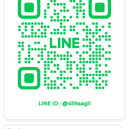
LINE ID : @459aagll