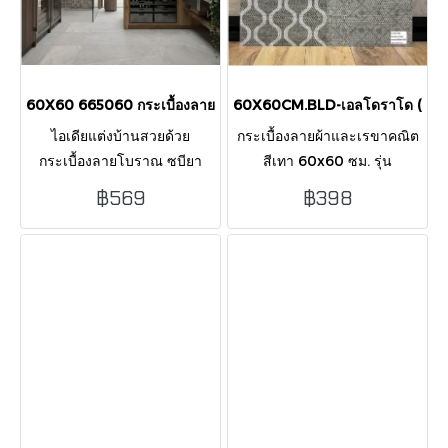
ุุ60X60 665060 กระเบื้องลายโบราณ ซบียา ผิวด้าน
60X60CM.BLD-เอลโดราโด (GC
ไอเดียแต่งบ้านสวยด้วย
กระเบื้องลายผ้าและเรขาคณิต
กระเบื้องลายโบราณ ซบียา
สีเทา 60x60 ซม. รุ่น
60x60 ซม. กระเบื้องวินเทจ
ELDORADO ผิวด้าน ทันสมัย
฿569
฿398
เนื้อแกร่ง ดีไซน์คลาสสิก ปูพื้น
เรียบหรู เหมาะกับห้องนั่งเล่น
บ้าน ห้องน้ำ ห้องครัว งาน
ห้องครัว และร้านค้า
โครงการ