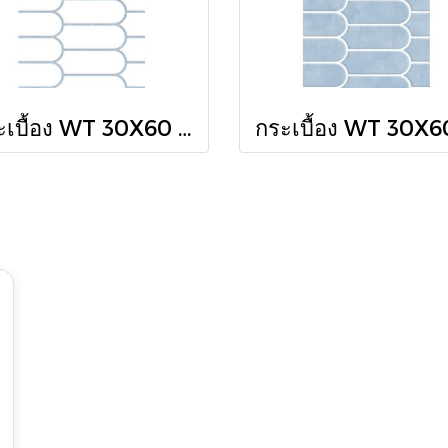
กระเบื้อง WT 30X60 ซิมโฟนี ไลน์ ฟ้า (HYG) R/T PM