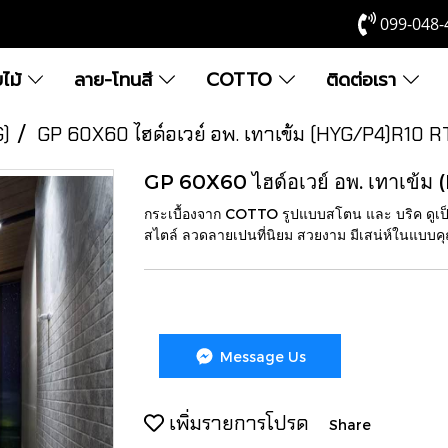
099-048-
ยไม้
ลาย-โทนสี
COTTO
ติดต่อเรา
G)
GP 60X60 ไฮด์อเวย์ อพ. เทาเข้ม (HYG/P4)R10 
GP 60X60 ไฮด์อเวย์ อพ. เทาเข้
กระเบื้องจาก COTTO รูปแบบสโตน และ บริค ดูเป็
สไตล์ ลวดลายเปนที่นิยม สวยงาม มีเสน่ห์ในแบบค
Message Us
เพิ่มรายการโปรด
Share