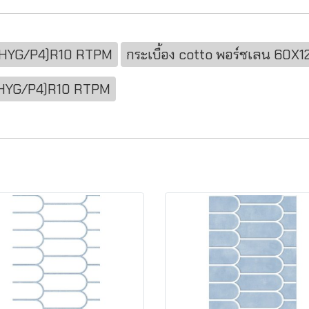
ทา(HYG/P4)R10 RTPM
กระเบื้อง cotto พอร์ซเลน 60X
า(HYG/P4)R10 RTPM