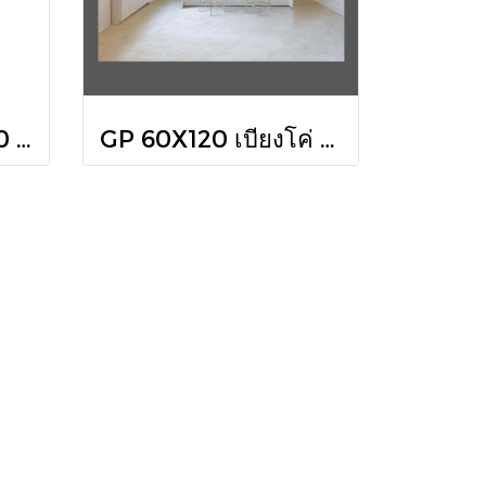
กระเบื้อง WT 30X60 ซิมโฟนี ฟ้า (HYG) R/T PM
GP 60X120 เบียงโค่ เวนูโซ(HYG)NAT R/T PM