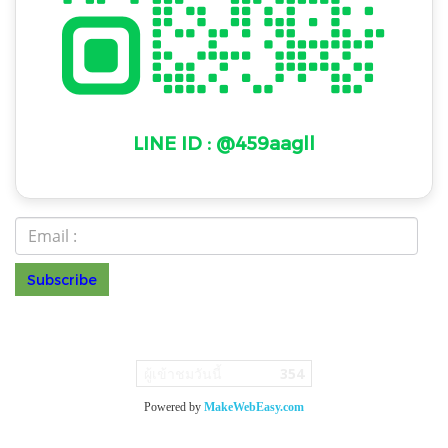
LINE ID : @459aagll
Subscribe
ร.099 0
© Copyright 2022 All Rights Reserved
ผู้เข้าชมวันนี้
354
Powered by
MakeWebEasy.com