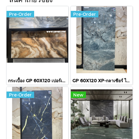
Pre-Order
Pre-Order
กระเบื้อง GP 60X120 เปอร์เซียน ออนิกซ์เวอเด้ HG RTPM
GP 60X120 XP-กลาเซียร์ ไซแอน (HG) R/T PM
Pre-Order
New