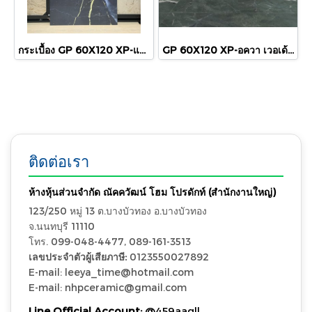
กระเบื้อง GP 60X120 XP-แปซิฟิค เทมโป้ (POL) R/T PM
GP 60X120 XP-อควา เวอเด้ (HYG/POL)R/T PM
ติดต่อเรา
ห้างหุ้นส่วนจำกัด ณัคควัฒน์ โฮม โปรดักท์ (สำนักงานใหญ่)
123/250 หมู่ 13 ต.บางบัวทอง อ.บางบัวทอง
จ.นนทบุรี 11110
โทร. 099-048-4477, 089-161-3513
เลขประจำตัวผู้เสียภาษี:
0123550027892
E-mail: leeya_time@hotmail.com
E-mail: nhpceramic@gmail.com
Line Official Account:
@459aagll