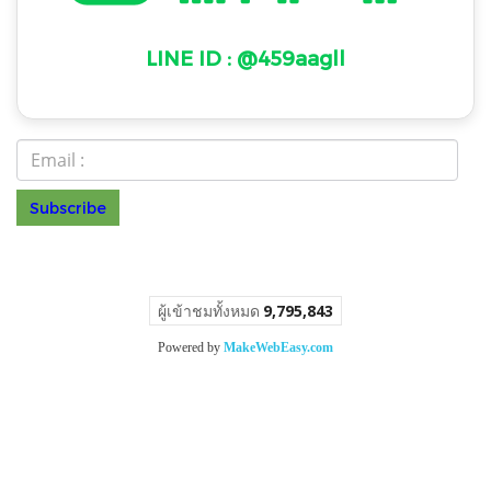
LINE ID : @459aagll
Subscribe
ร.099 0
© Copyright 2022 All Rights Reserved
ผู้เข้าชมวันนี้
1
Powered by
MakeWebEasy.com