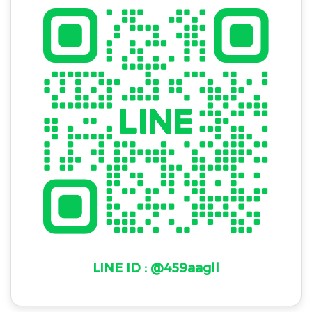
LINE ID : @459aagll