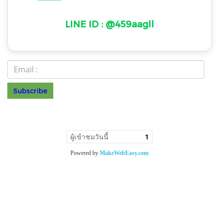
LINE ID : @459aagll
Subscribe
ร.099 0
© Copyright 2022 All Rights Reserved
ผู้เข้าชมวันนี้
1
Powered by
MakeWebEasy.com