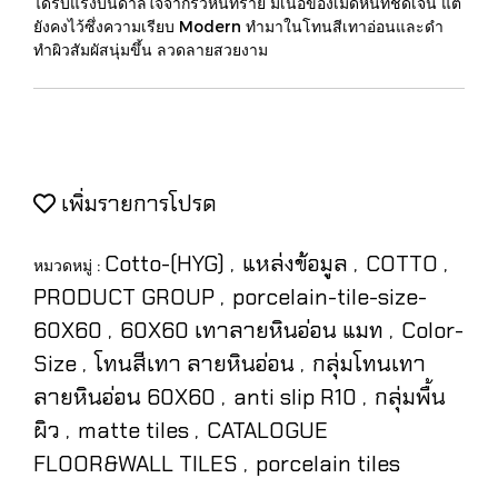
ได้รับแรงบันดาลใจจากริ้วหินทราย มีเนื้อของเม็ดหินที่ชัดเจน แต่
ยังคงไว้ซึ่งความเรียบ Modern ทำมาในโทนสีเทาอ่อนและดำ
ทำผิวสัมผัสนุ่มขึ้น ลวดลายสวยงาม
เพิ่มรายการโปรด
Cotto-(HYG)
แหล่งข้อมูล
COTTO
หมวดหมู่ :
,
,
,
PRODUCT GROUP
porcelain-tile-size-
,
60X60
60X60 เทาลายหินอ่อน แมท
Color-
,
,
Size
โทนสีเทา ลายหินอ่อน
กลุ่มโทนเทา
,
,
ลายหินอ่อน 60X60
anti slip R10
กลุ่มพื้น
,
,
ผิว
matte tiles
CATALOGUE
,
,
FLOOR&WALL TILES
porcelain tiles
,